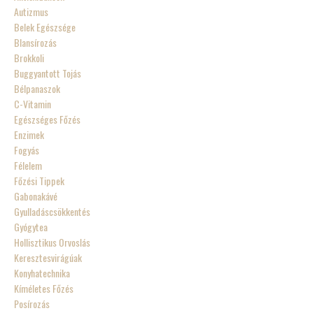
Autizmus
Belek Egészsége
Blansírozás
Brokkoli
Buggyantott Tojás
Bélpanaszok
C-Vitamin
Egészséges Főzés
Enzimek
Fogyás
Félelem
Főzési Tippek
Gabonakávé
Gyulladáscsökkentés
Gyógytea
Hollisztikus Orvoslás
Keresztesvirágúak
Konyhatechnika
Kíméletes Főzés
Posírozás