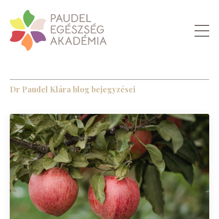
Dr Paudel Klára blog bejegyzései