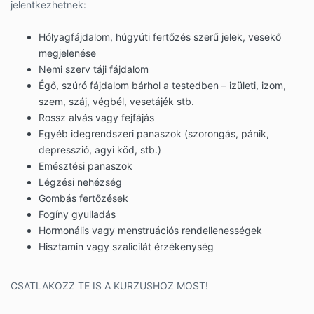
jelentkezhetnek:
Hólyagfájdalom, húgyúti fertőzés szerű jelek, vesekő
megjelenése
Nemi szerv táji fájdalom
Égő, szúró fájdalom bárhol a testedben – izületi, izom,
szem, száj, végbél, vesetájék stb.
Rossz alvás vagy fejfájás
Egyéb idegrendszeri panaszok (szorongás, pánik,
depresszió, agyi köd, stb.)
Emésztési panaszok
Légzési nehézség
Gombás fertőzések
Fogíny gyulladás
Hormonális vagy menstruációs rendellenességek
Hisztamin vagy szalicilát érzékenység
CSATLAKOZZ TE IS A KURZUSHOZ MOST!