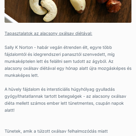
Tapasztalatok az alacsony oxálsav diétával:
Sally K Norton - habár vegán étrenden élt, egyre több
fájdalomtól és idegrendszeri panasztól szenvedett, míg
munkaképtelen lett és felállni sem tudott az ágyból. Az
alacsony oxálsav diétával egy hónap alatt újra mozgásképes és
munkaképes lett.
A hüvely fájdalom és intersticiális húgyhólyag gyulladás
gyógyíthatatlannak tartott betegségek - az alacsony oxálsav
diéta mellett számos ember lett tünetmentes, csupán napok
alatt!
Tünetek, amik a túlzott oxálsav felhalmozódás miatt