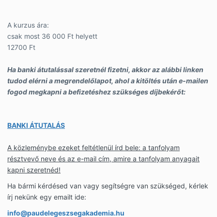
A kurzus ára:
csak most 36 000 Ft helyett
12700 Ft
Ha banki átutalással szeretnél fizetni, akkor az alábbi linken
tudod elérni a megrendelőlapot, ahol a kitöltés után e-mailen
fogod megkapni a befizetéshez szükséges díjbekérőt:
BANKI ÁTUTALÁS
A közleménybe ezeket feltétlenül írd bele: a tanfolyam
résztvevő neve és az e-mail cím, amire a tanfolyam anyagait
kapni szeretnéd!
Ha bármi kérdésed van vagy segítségre van szükséged, kérlek
írj nekünk egy emailt ide:
info@paudelegeszsegakademia.hu