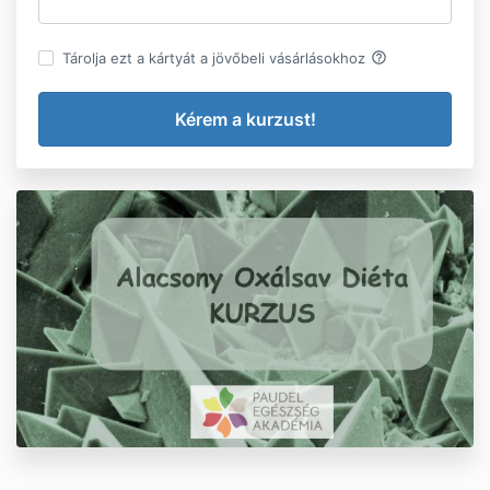
help_outline
Tárolja ezt a kártyát a jövőbeli vásárlásokhoz