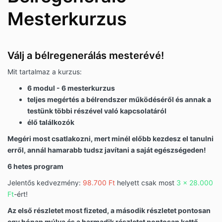
Mesterkurzus
Válj a bélregenerálás mesterévé!
Mit tartalmaz a kurzus:
6 modul - 6 mesterkurzus
teljes megértés a bélrendszer működéséről és annak a
testünk többi részével való kapcsolatáról
élő találkozók
Megéri most csatlakozni, mert minél előbb kezdesz el tanulni
erről, annál hamarabb tudsz javítani a saját egészségeden!
6 hetes program
Jelentős kedvezmény:
98.700 Ft
helyett csak most
3 x 28.000
Ft
-ért!
Az első részletet most fizeted, a második részletet pontosan
egy hónap múlva és a harmadik részletet pontosan kettő