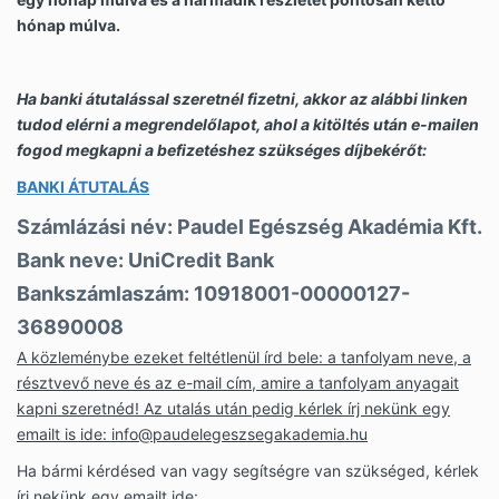
hónap múlva.
Ha banki átutalással szeretnél fizetni, akkor az alábbi linken
tudod elérni a megrendelőlapot, ahol a kitöltés után e-mailen
fogod megkapni a befizetéshez szükséges díjbekérőt:
BANKI ÁTUTALÁS
Számlázási név: Paudel Egészség Akadémia Kft.
Bank neve: UniCredit Bank
Bankszámlaszám: 10918001-00000127-
36890008
A közleménybe ezeket feltétlenül írd bele: a tanfolyam neve, a
résztvevő neve és az e-mail cím, amire a tanfolyam anyagait
kapni szeretnéd! Az utalás után pedig kérlek írj nekünk egy
emailt is ide:
info@paudelegeszsegakademia.hu
Ha bármi kérdésed van vagy segítségre van szükséged, kérlek
írj nekünk egy emailt ide: