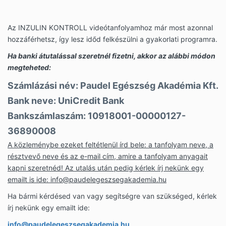
Az INZULIN KONTROLL videótanfolyamhoz már most azonnal
hozzáférhetsz, így lesz időd felkészülni a gyakorlati programra.
Ha banki átutalással szeretnél fizetni, akkor az alábbi módon
megteheted:
Számlázási név: Paudel Egészség Akadémia Kft.
Bank neve: UniCredit Bank
Bankszámlaszám: 10918001-00000127-
36890008
A közleménybe ezeket feltétlenül írd bele: a tanfolyam neve, a
résztvevő neve és az e-mail cím, amire a tanfolyam anyagait
kapni szeretnéd! Az utalás után pedig kérlek írj nekünk egy
emailt is ide:
info@paudelegeszsegakademia.hu
Ha bármi kérdésed van vagy segítségre van szükséged, kérlek
írj nekünk egy emailt ide:
info@paudelegeszsegakademia.hu